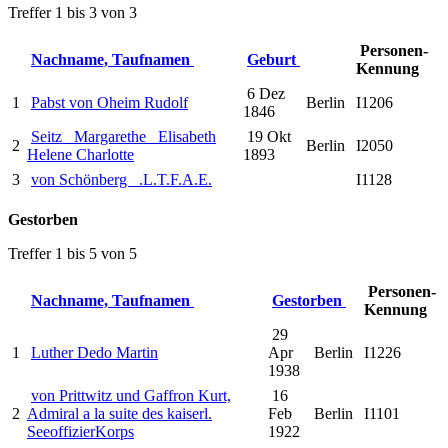
Treffer 1 bis 3 von 3
Personen-
Nachname, Taufnamen
Geburt
Kennung
6 Dez
1
Pabst von Oheim Rudolf
Berlin
I1206
1846
Seitz _Margarethe_ Elisabeth
19 Okt
2
Berlin
I2050
Helene Charlotte
1893
3
von Schönberg _.L.T.F.A.E.
I1128
Gestorben
Treffer 1 bis 5 von 5
Personen-
Nachname, Taufnamen
Gestorben
Kennung
29
1
Luther Dedo Martin
Apr
Berlin
I1226
1938
von Prittwitz und Gaffron Kurt,
16
2
Admiral a la suite des kaiserl.
Feb
Berlin
I1101
SeeoffizierKorps
1922