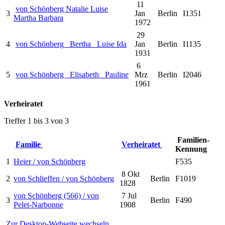
11
von Schönberg Natalie Luise
3
Jan
Berlin
I1351
Martha Barbara
1972
29
4
von Schönberg _Bertha_ Luise Ida
Jan
Berlin
I1135
1931
6
5
von Schönberg _Elisabeth_ Pauline
Mrz
Berlin
I2046
1961
Verheiratet
Treffer 1 bis 3 von 3
Familien-
Familie
Verheiratet
Kennung
1
Heier / von Schönberg
F535
8 Okt
2
von Schlieffen / von Schönberg
Berlin
F1019
1828
von Schönberg (566) / von
7 Jul
3
Berlin
F490
Pelet-Narbonne
1908
Zur Desktop-Webseite wechseln