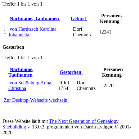
Treffer 1 bis 1 von 1
Personen-
Nachname, Taufnamen
Geburt
Kennung
von Hartitzsch Karolina
Dorf
1
I2241
Johannetta
Chemnitz
Gestorben
Treffer 1 bis 1 von 1
Nachname,
Personen-
Gestorben
Taufnamen
Kennung
von Schönberg Anna
9 Jul
Dorf
1
I2270
Christina
1754
Chemnitz
Zur Desktop-Webseite wechseln
Diese Website läuft mit
The Next Generation of Genealogy
Sitebuilding
v. 13.0.3, programmiert von Darrin Lythgoe © 2001-
2026.