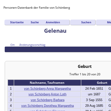
Personen-Datenbank der Familie von Schönberg
Suchen
Me
Startseite
Suche
Anmelden
Gelenau
Ort
Änderungsvorschlag
Geburt
Treffer 1 bis 20 von 20
Nachname, Taufnamen
Geburt
1
von Schönberg Anna Margaretha
24 Feb 1651
G
2
von Schönberg Anton Loth
um 1687
G
3
von Schönberg Barbara
3 Sep 1555
G
4
von Schönberg Dorothea Margaretha
29 Aug 1685
G