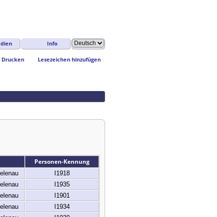
dien
Info
Drucken
Lesezeichen hinzufügen
Personen-Kennung
elenau
I1918
elenau
I1935
elenau
I1901
elenau
I1934