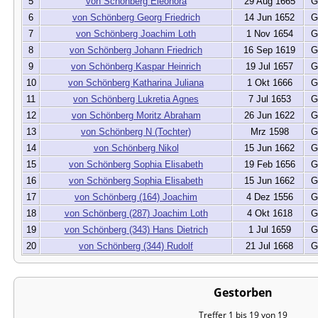
5
von Schönberg Eleonora
29 Aug 1665
G
6
von Schönberg Georg Friedrich
14 Jun 1652
G
7
von Schönberg Joachim Loth
1 Nov 1654
G
8
von Schönberg Johann Friedrich
16 Sep 1619
G
9
von Schönberg Kaspar Heinrich
19 Jul 1657
G
10
von Schönberg Katharina Juliana
1 Okt 1666
G
11
von Schönberg Lukretia Agnes
7 Jul 1653
G
12
von Schönberg Moritz Abraham
26 Jun 1622
G
13
von Schönberg N (Tochter)
Mrz 1598
G
14
von Schönberg Nikol
15 Jun 1662
G
15
von Schönberg Sophia Elisabeth
19 Feb 1656
G
16
von Schönberg Sophia Elisabeth
15 Jun 1662
G
17
von Schönberg (164) Joachim
4 Dez 1556
G
18
von Schönberg (287) Joachim Loth
4 Okt 1618
G
19
von Schönberg (343) Hans Dietrich
1 Jul 1659
G
20
von Schönberg (344) Rudolf
21 Jul 1668
G
Gestorben
Treffer 1 bis 19 von 19