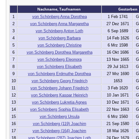
Nachname, Taufnamen
Gestorben
1
von Schönberg Anna Dorothea
1 Feb 1741
G
2
von Schönberg Anna Margaretha
27 Dez 1671
G
3
von Schönberg Anton Loth
6 Sep 1689
G
4
von Schönberg Barbara
14 Feb 1626
G
5
von Schönberg Christine
6 Mrz 1598
G
6
von Schönberg Dorothea Margaretha
16 Okt 1686
G
7
von Schönberg Eleonora
13 Nov 1665
G
8
von Schönberg Elisabeth
29 Jul 1613
G
9
von Schönberg Erdmuthe Dorothea
27 Mrz 1690
G
10
von Schönberg Georg Friedrich
1653
G
11
von Schönberg Johann Friedrich
3 Feb 1620
G
12
von Schönberg Kaspar Heinrich
10 Jan 1671
G
13
von Schönberg Lukretia Agnes
10 Dez 1671
G
14
von Schönberg Sophia Elisabeth
22 Nov 1663
G
15
von Schönberg Ursula
6 Mrz 1560
G
16
von Schönberg (119) Joachim
21 Sep 1580
G
17
von Schönberg (164) Joachim
18 Mai 1626
G
18
von Schönberg (287) Joachim Loth
24 Dez 1679
G