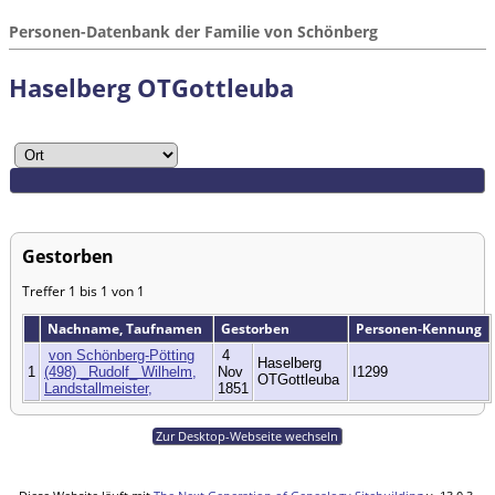
Personen-Datenbank der Familie von Schönberg
Haselberg OTGottleuba
Gestorben
Treffer 1 bis 1 von 1
Nachname, Taufnamen
Gestorben
Personen-Kennung
von Schönberg-Pötting
4
Haselberg
1
(498) _Rudolf_ Wilhelm,
Nov
I1299
OTGottleuba
Landstallmeister,
1851
Zur Desktop-Webseite wechseln