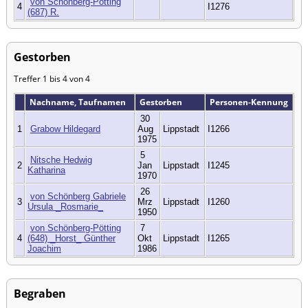
von Schönberg-Pötting
4
I1276
(687) R.
Gestorben
Treffer 1 bis 4 von 4
Nachname, Taufnamen
Gestorben
Personen-Kennung
30
1
Grabow Hildegard
Aug
Lippstadt
I1266
1975
5
Nitsche Hedwig
2
Jan
Lippstadt
I1245
Katharina
1970
26
von Schönberg Gabriele
3
Mrz
Lippstadt
I1260
Ursula _Rosmarie_
1950
von Schönberg-Pötting
7
4
(648) _Horst_ Günther
Okt
Lippstadt
I1265
Joachim
1986
Begraben