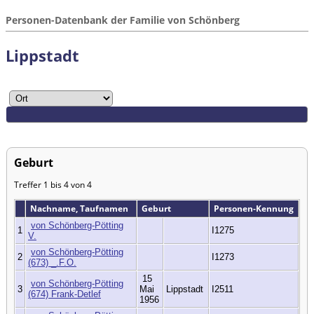
Personen-Datenbank der Familie von Schönberg
Lippstadt
Geburt
Treffer 1 bis 4 von 4
Nachname, Taufnamen
Geburt
Personen-Kennung
von Schönberg-Pötting
1
I1275
V.
von Schönberg-Pötting
2
I1273
(673) _.F.O.
15
von Schönberg-Pötting
3
Mai
Lippstadt
I2511
(674) Frank-Detlef
1956