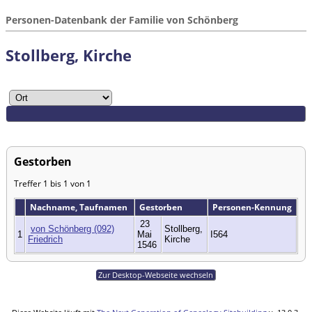
Personen-Datenbank der Familie von Schönberg
Stollberg, Kirche
Gestorben
Treffer 1 bis 1 von 1
Nachname, Taufnamen
Gestorben
Personen-Kennung
23
von Schönberg (092)
Stollberg,
1
Mai
I564
Friedrich
Kirche
1546
Zur Desktop-Webseite wechseln