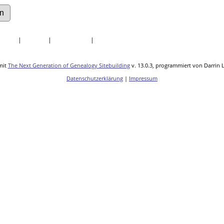
uellen
|
Statistik
|
Lesezeichen
|
Kontakt
mit
The Next Generation of Genealogy Sitebuilding
v. 13.0.3, programmiert von Darrin 
Datenschutzerklärung
|
Impressum