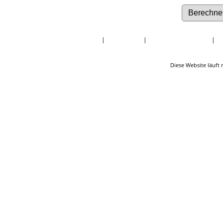
Startseite
|
Nachnamen
|
Daten und Jahrestage
|
Q
Diese Website läuft 