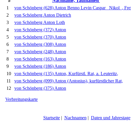
#
Nachname, Taufnamen
1
von Schönberg (628) Anton Benno Levin Caspar _Nikol_, Frei
2
von Schönberg Anton Dietrich
3
von Schönberg Anton Loth
4
von Schönberg (372) Anton
5
von Schönberg (370) Anton
6
von Schönberg (308) Anton
7
von Schönberg (248) Anton
8
von Schönberg (163) Anton
9
von Schönberg (186) Anton
10
von Schönberg (135) Anton, Kurfürstl. Rat, a. Leuteritz,
11
von Schönberg (099) Anton (Antonius), kurfürstlicher Rat,
12
von Schönberg (375) Anton
Verbreitungskarte
Startseite
|
Nachnamen
|
Daten und Jahrestage