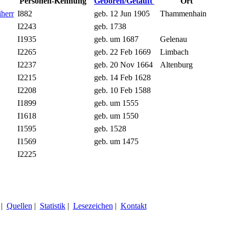
Personen-Kennung
Geboren/Getauft
Ort
herr
I882
geb. 12 Jun 1905
Thammenhain
I2243
geb. 1738
I1935
geb. um 1687
Gelenau
I2265
geb. 22 Feb 1669
Limbach
I2237
geb. 20 Nov 1664
Altenburg
I2215
geb. 14 Feb 1628
I2208
geb. 10 Feb 1588
I1899
geb. um 1555
I1618
geb. um 1550
I1595
geb. 1528
I1569
geb. um 1475
I2225
|
Quellen
|
Statistik
|
Lesezeichen
|
Kontakt