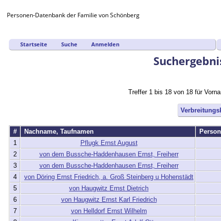
Personen-Datenbank der Familie von Schönberg
Startseite
Suche
Anmelden
Suchergebni
Treffer 1 bis 18 von 18 für Vor
Verbreitungs
#
Nachname, Taufnamen
Perso
1
Pflugk Ernst August
2
von dem Bussche-Haddenhausen Ernst, Freiherr
3
von dem Bussche-Haddenhausen Ernst, Freiherr
4
von Döring Ernst Friedrich, a. Groß Steinberg u Hohenstädt
5
von Haugwitz Ernst Dietrich
6
von Haugwitz Ernst Karl Friedrich
7
von Helldorf Ernst Wilhelm