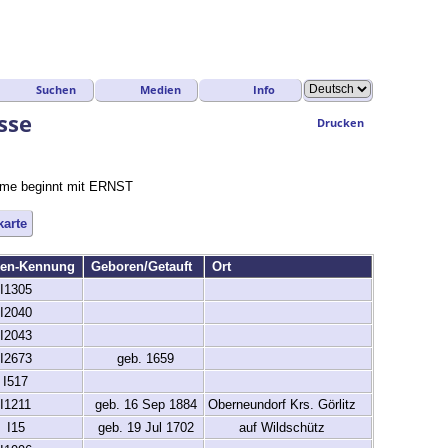
Suchen
Medien
Info
sse
Drucken
name beginnt mit ERNST
karte
nen-Kennung
Geboren/Getauft
Ort
I1305
I2040
I2043
I2673
geb. 1659
I517
I1211
geb. 16 Sep 1884
Oberneundorf Krs. Görlitz
I15
geb. 19 Jul 1702
auf Wildschütz