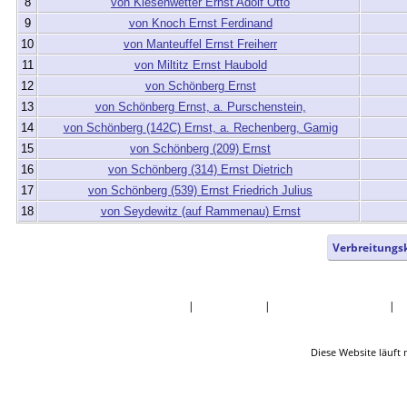
8
von Kiesenwetter Ernst Adolf Otto
9
von Knoch Ernst Ferdinand
10
von Manteuffel Ernst Freiherr
11
von Miltitz Ernst Haubold
12
von Schönberg Ernst
13
von Schönberg Ernst, a. Purschenstein,
14
von Schönberg (142C) Ernst, a. Rechenberg, Gamig
15
von Schönberg (209) Ernst
16
von Schönberg (314) Ernst Dietrich
17
von Schönberg (539) Ernst Friedrich Julius
18
von Seydewitz (auf Rammenau) Ernst
Verbreitungs
Startseite
|
Nachnamen
|
Daten und Jahrestage
|
Q
Diese Website läuft 