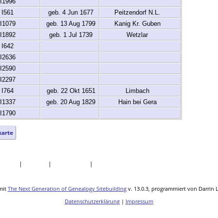
I1996
I561
geb. 4 Jun 1677
Peitzendorf N.L.
I1079
geb. 13 Aug 1799
Kanig Kr. Guben
I1892
geb. 1 Jul 1739
Wetzlar
I642
I2636
I2590
I2297
I764
geb. 22 Okt 1651
Limbach
I1337
geb. 20 Aug 1829
Hain bei Gera
I1790
karte
uellen
|
Statistik
|
Lesezeichen
|
Kontakt
mit
The Next Generation of Genealogy Sitebuilding
v. 13.0.3, programmiert von Darrin 
Datenschutzerklärung
|
Impressum