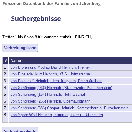
Personen-Datenbank der Familie von Schönberg
Suchergebnisse
Treffer 1 bis 8 von 8 für Vorname enthält HEINRICH,
Verbreitungskarte
#
Name
1
von Bibran und Modlau David Heinrich, Freiherr
2
von Einsiedel Kurt Heinrich, Kf.S. Hofmarschall
3
von Friesen () Heinrich, dem Jüngeren, Reichsfreiherr
4
von Schönberg (036) Heinrich, (Stammvater Purschenstein)
5
von Schönberg (154) Heinrich, Hofmarschall
6
von Schönberg (266) Heinrich, Oberhauptmann,
7
von Schönberg (386) Caspar Heinrich, Kammerherr, a. Purschenstein,
8
von Spohr Wolf Heinrich, Kammerjunker u. Rittmeister
Verbreitungskarte