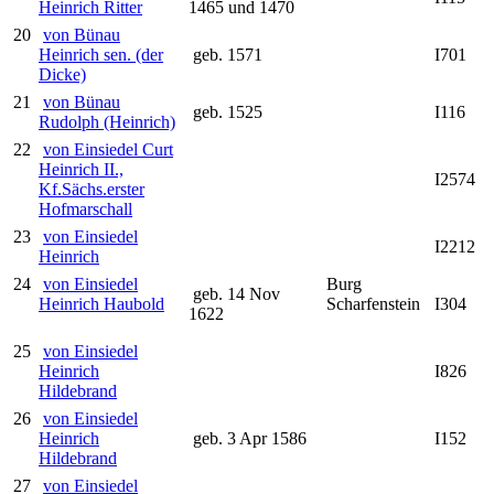
Heinrich Ritter
1465 und 1470
20
von Bünau
Heinrich sen. (der
geb. 1571
I701
Dicke)
21
von Bünau
geb. 1525
I116
Rudolph (Heinrich)
22
von Einsiedel Curt
Heinrich II.,
I2574
Kf.Sächs.erster
Hofmarschall
23
von Einsiedel
I2212
Heinrich
24
von Einsiedel
Burg
geb. 14 Nov
Heinrich Haubold
Scharfenstein
I304
1622
25
von Einsiedel
Heinrich
I826
Hildebrand
26
von Einsiedel
Heinrich
geb. 3 Apr 1586
I152
Hildebrand
27
von Einsiedel