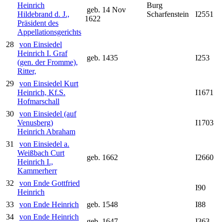
Heinrich
Burg
geb. 14 Nov
Hildebrand d. J.,
Scharfenstein
I2551
1622
Präsident des
Appellationsgerichts
28
von Einsiedel
Heinrich I. Graf
geb. 1435
I253
(gen. der Fromme),
Ritter,
29
von Einsiedel Kurt
Heinrich, Kf.S.
I1671
Hofmarschall
30
von Einsiedel (auf
Venusberg)
I1703
Heinrich Abraham
31
von Einsiedel a.
Weißbach Curt
geb. 1662
I2660
Heinrich I.,
Kammerherr
32
von Ende Gottfried
I90
Heinrich
33
von Ende Heinrich
geb. 1548
I88
34
von Ende Heinrich
geb. 1647
I363