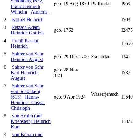
Schönberg (632)
geb. 19 Aug 1879
Pfaffroda
I969
Franz Heinrich
Wilhelm _Alphons_
2
Kölbel Heinrich
I503
3
Petzsch Adam
geb. 1762
I2475
Heinrich Gottlob
4
Preuß Kaspar
I1650
Heinrich
5
Sahrer von Sahr
geb. 29 Dez 1700
Zschortau
I341
Heinrich August
6
Sahrer von Sahr
geb. 28 Nov
Karl Heinrich
I537
1821
August
7
Sahrer von Sahr
von Schönberg
Wasserjentsch
(613) _Hanns-
geb. 9 Apr 1924
I1540
Heinrich_ Caspar
Christoph
8
von Arnim (auf
Kriebstein) Heinrich
I1372
Kurt
9
von Bibran und