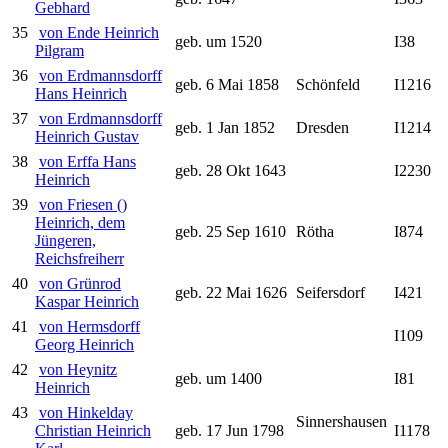
Gebhard
35
von Ende Heinrich
geb. um 1520
I38
Pilgram
36
von Erdmannsdorff
geb. 6 Mai 1858
Schönfeld
I1216
Hans Heinrich
37
von Erdmannsdorff
geb. 1 Jan 1852
Dresden
I1214
Heinrich Gustav
38
von Erffa Hans
geb. 28 Okt 1643
I2230
Heinrich
39
von Friesen ()
Heinrich, dem
geb. 25 Sep 1610
Rötha
I874
Jüngeren,
Reichsfreiherr
40
von Grünrod
geb. 22 Mai 1626
Seifersdorf
I421
Kaspar Heinrich
41
von Hermsdorff
I109
Georg Heinrich
42
von Heynitz
geb. um 1400
I81
Heinrich
43
von Hinkelday
Sinnershausen
Christian Heinrich
geb. 17 Jun 1798
I1178