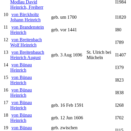
Modlau David
I1984
Heinrich, Freiherr
10
von Birckholtz
geb. um 1700
I1820
Johann Heinrich
11
von Brandenstein
geb. vor 1441
I80
Heinrich
12
von Breitenbach
I789
Wolf Heinrich
13
von Breitenbauch
St. Ulrich bei
geb. 3 Aug 1696
I1407
Heinrich August
Mücheln
14
von Bünau
I379
Heinrich
15
von Bünau
I823
Heinrich
16
von Bünau
I838
Heinrich
17
von Bünau
geb. 16 Feb 1591
I268
Heinrich
18
von Bünau
geb. 12 Jun 1606
I702
Heinrich
19
von Bünau
geb. zwischen
I115