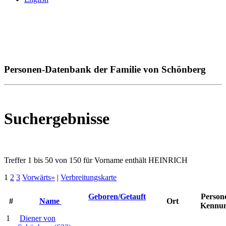
Personen-Datenbank der Familie von Schönberg
Suchergebnisse
Treffer 1 bis 50 von 150 für Vorname enthält HEINRICH
1
2
3
Vorwärts»
|
Verbreitungskarte
Geboren/Getauft
Person
#
Name
Ort
Kennu
1
Diener von