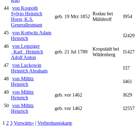
Karl
44
von Kospoth
Sylvio Heinrich
Rodau bei
geb. 19 Mrz 1852
I954
Horst, K.S.
Mühltroff
Generalleutnant
45
von Kottwitz Adam
I2429
Heinrich
46
von Leipziger
Kropstädt bei
_Karl_ Heinrich
geb. 21 Jul 1789
I1427
Wildenberg
Adolf Anton
47
von Luckowin
I37
Heinrich Abraham
48
von Miltitz
I461
Heinrich
49
von Miltitz
geb. vor 1462
I629
Heinrich
50
von Miltitz
geb. vor 1462
I2557
Heinrich
1
2
3
Vorwärts»
|
Verbreitungskarte