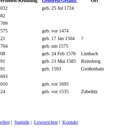
Personen-Kennung
Geboren/Getauft
Ort
1032
geb. 25 Jul 1724
682
1709
1575
geb. vor 1474
721
geb. 17 Jan 1504
?
1764
geb. um 1575
708
geb. 24 Feb 1578
Limbach
491
geb. 23 Mai 1585
Reinsberg
991
geb. 1593
Großenhain
1693
1010
geb. vor 1695
724
geb. vor 1535
Zabeltitz
ellen
|
Statistik
|
Lesezeichen
|
Kontakt