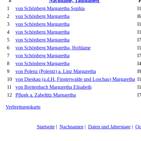
#
Nachname, Taufnamen
1
von Schönberg Margaretha Sophia
I
2
von Schönberg Margaretha
I
3
von Schönberg Margaretha
I
4
von Schönberg Margaretha
I
5
von Schönberg Margaretha
I
6
von Schönberg Margaretha, Hofdame
I
7
von Schönberg Margaretha
I
8
von Schönberg Margaretha
I
9
von Polenz (Polentz) a. Linz Margaretha
I
10
von Dieskau (a.d.H. Finsterwalde und Loschau) Margaretha
I
11
von Breitenbach Margaretha Elisabeth
I
12
Pflugk a. Zabeltitz Margaretha
I
Verbreitungskarte
Startseite
|
Nachnamen
|
Daten und Jahrestage
|
Qu