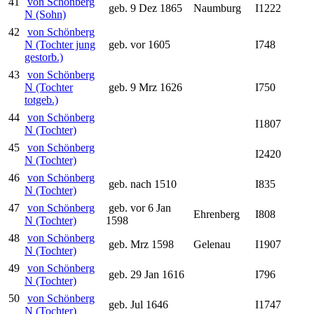
41
von Schönberg
geb. 9 Dez 1865
Naumburg
I1222
N (Sohn)
42
von Schönberg
N (Tochter jung
geb. vor 1605
I748
gestorb.)
43
von Schönberg
N (Tochter
geb. 9 Mrz 1626
I750
totgeb.)
44
von Schönberg
I1807
N (Tochter)
45
von Schönberg
I2420
N (Tochter)
46
von Schönberg
geb. nach 1510
I835
N (Tochter)
47
von Schönberg
geb. vor 6 Jan
Ehrenberg
I808
N (Tochter)
1598
48
von Schönberg
geb. Mrz 1598
Gelenau
I1907
N (Tochter)
49
von Schönberg
geb. 29 Jan 1616
I796
N (Tochter)
50
von Schönberg
geb. Jul 1646
I1747
N (Tochter)