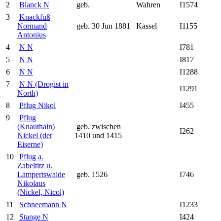
2
Blanck N
geb.
Wahren
I1574
3
Knackfuß
Normand
geb. 30 Jun 1881
Kassel
I1155
Antonius
4
N N
I781
5
N N
I817
6
N N
I1288
7
N N (Drogist in
I1291
North)
8
Pflug Nikol
I455
9
Pflug
(Knauthain)
geb. zwischen
I262
Nickel (der
1410 und 1415
Eiserne)
10
Pflug a.
Zabeltitz u.
Lampertswalde
geb. 1526
I746
Nikolaus
(Nickel, Nicol)
11
Schneemann N
I1233
12
Stange N
I424