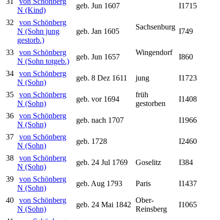
31
von Schönberg
geb. Jun 1607
I1715
N (Kind)
32
von Schönberg
Sachsenburg
N (Sohn jung
geb. Jan 1605
I749
gestorb.)
33
von Schönberg
Wingendorf
geb. Jun 1657
I860
N (Sohn totgeb.)
34
von Schönberg
geb. 8 Dez 1611
jung
I1723
N (Sohn)
35
von Schönberg
früh
geb. vor 1694
I1408
N (Sohn)
gestorben
36
von Schönberg
geb. nach 1707
I1966
N (Sohn)
37
von Schönberg
geb. 1728
I2460
N (Sohn)
38
von Schönberg
geb. 24 Jul 1769
Goselitz
I384
N (Sohn)
39
von Schönberg
geb. Aug 1793
Paris
I1437
N (Sohn)
40
von Schönberg
Ober-
geb. 24 Mai 1842
I1065
N (Sohn)
Reinsberg