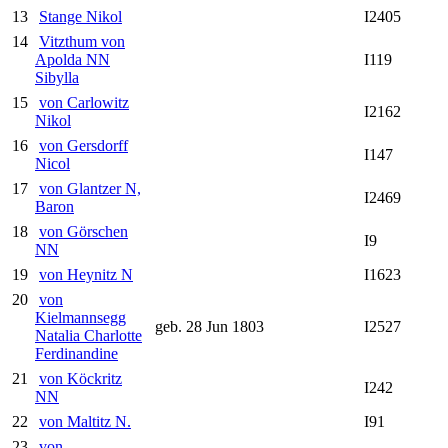
13
Stange Nikol
I2405
14
Vitzthum von
Apolda NN
I119
Sibylla
15
von Carlowitz
I2162
Nikol
16
von Gersdorff
I147
Nicol
17
von Glantzer N,
I2469
Baron
18
von Görschen
I9
NN
19
von Heynitz N
I1623
20
von
Kielmannsegg
geb. 28 Jun 1803
I2527
Natalia Charlotte
Ferdinandine
21
von Köckritz
I242
NN
22
von Maltitz N.
I91
23
von