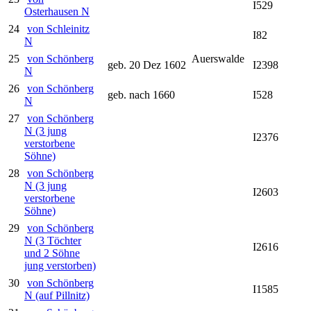
I529
Osterhausen N
24
von Schleinitz
I82
N
25
von Schönberg
Auerswalde
geb. 20 Dez 1602
I2398
N
26
von Schönberg
geb. nach 1660
I528
N
27
von Schönberg
N (3 jung
I2376
verstorbene
Söhne)
28
von Schönberg
N (3 jung
I2603
verstorbene
Söhne)
29
von Schönberg
N (3 Töchter
I2616
und 2 Söhne
jung verstorben)
30
von Schönberg
I1585
N (auf Pillnitz)