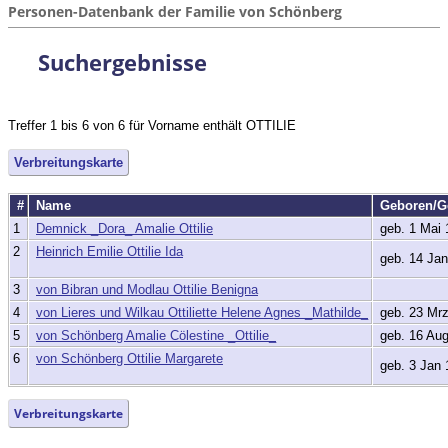
Personen-Datenbank der Familie von Schönberg
Suchergebnisse
Treffer 1 bis 6 von 6 für Vorname enthält OTTILIE
Verbreitungskarte
#
Name
Geboren/G
1
Demnick _Dora_ Amalie Ottilie
geb. 1 Mai 
2
Heinrich Emilie Ottilie Ida
geb. 14 Jan
3
von Bibran und Modlau Ottilie Benigna
4
von Lieres und Wilkau Ottiliette Helene Agnes _Mathilde_
geb. 23 Mr
5
von Schönberg Amalie Cölestine _Ottilie_
geb. 16 Au
6
von Schönberg Ottilie Margarete
geb. 3 Jan 
Verbreitungskarte