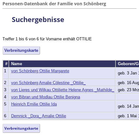
Personen-Datenbank der Familie von Schönberg
Suchergebnisse
Treffer 1 bis 6 von 6 für Vorname enthält OTTILIE
Verbreitungskarte
#
Name
Geboren/G
1
von Schönberg Ottilie Margarete
geb. 3 Jan 
2
von Schönberg Amalie Cölestine _Ottilie_
geb. 16 Au
3
von Lieres und Wilkau Ottiliette Helene Agnes _Mathilde_
geb. 23 Mr
4
von Bibran und Modlau Ottilie Benigna
5
Heinrich Emilie Ottilie Ida
geb. 14 Jan
6
Demnick _Dora_ Amalie Ottilie
geb. 1 Mai 
Verbreitungskarte