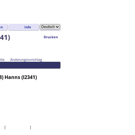
en
Info
41)
Drucken
lie
Änderungsvorschlag
) Hanns (I2341)
tik
|
Lesezeichen
|
Kontakt