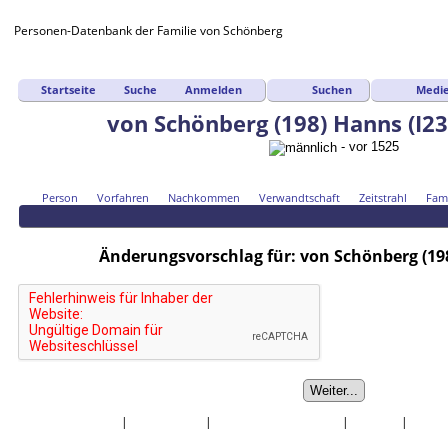
Personen-Datenbank der Familie von Schönberg
Suchen
Medi
Startseite
Suche
Anmelden
von Schönberg (198) Hanns (I23
- vor 1525
Person
Vorfahren
Nachkommen
Verwandtschaft
Zeitstrahl
Fami
Änderungsvorschlag für: von Schönberg (198
Startseite
|
Nachnamen
|
Daten und Jahrestage
|
Quellen
|
Statis