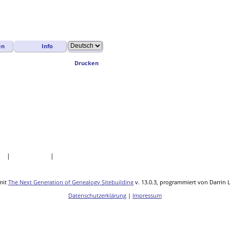
en
Info
Drucken
tik
|
Lesezeichen
|
Kontakt
mit
The Next Generation of Genealogy Sitebuilding
v. 13.0.3, programmiert von Darrin 
Datenschutzerklärung
|
Impressum