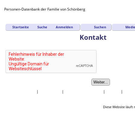
Personen-Datenbank der Familie von Schönberg
Suchen
Medi
Startseite
Suche
Anmelden
Kontakt
Startseite
|
Nachnamen
|
Daten und Jahrestage
|
Quellen
|
Statis
Diese Website läuft 