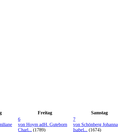
g
Freitag
Samstag
6
7
iliane
von Hoym adH. Guteborn
von Schönberg Johanna
Charl...
(1789)
Isabel...
(1674)