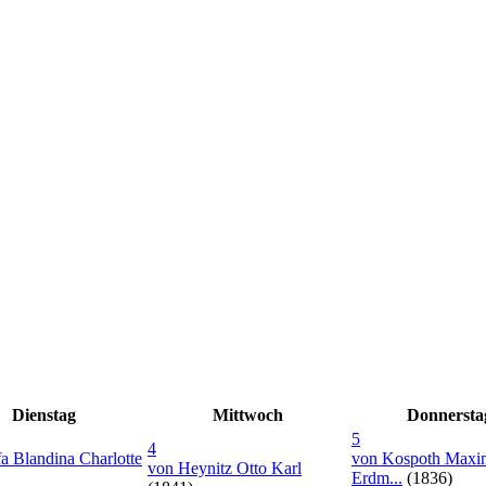
Dienstag
Mittwoch
Donnersta
5
4
fa Blandina Charlotte
von Kospoth Maxim
von Heynitz Otto Karl
Erdm...
(1836)