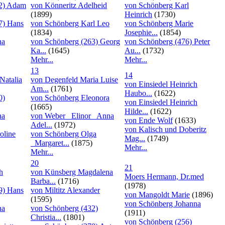
62) Adam
von Könneritz Adelheid
von Schönberg Karl
(1899)
Heinrich
(1730)
7) Hans
von Schönberg Karl Leo
von Schönberg Marie
(1834)
Josephie...
(1854)
na
von Schönberg (263) Georg
von Schönberg (476) Peter
Ka...
(1645)
Au...
(1732)
Mehr...
Mehr...
13
14
Natalia
von Degenfeld Maria Luise
von Einsiedel Heinrich
Am...
(1761)
Haubo...
(1622)
0)
von Schönberg Eleonora
von Einsiedel Heinrich
(1665)
Hilde...
(1622)
na
von Weber _Elinor_ Anna
von Ende Wolf
(1633)
Adel...
(1972)
von Kalisch und Doberitz
oline
von Schönberg Olga
Mag...
(1749)
_Margaret...
(1875)
Mehr...
Mehr...
20
21
h
von Künsberg Magdalena
Moers Hermann, Dr.med
Barba...
(1716)
(1978)
9) Hans
von Miltitz Alexander
von Mangoldt Marie
(1896)
(1595)
von Schönberg Johanna
na
von Schönberg (432)
(1911)
Christia...
(1801)
von Schönberg (256)