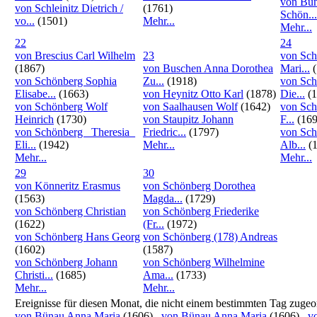
von Bün
von Schleinitz Dietrich /
(1761)
Schön...
vo...
(1501)
Mehr...
Mehr...
22
24
von Brescius Carl Wilhelm
23
von Sch
(1867)
von Buschen Anna Dorothea
Mari...
(
von Schönberg Sophia
Zu...
(1918)
von Sch
Elisabe...
(1663)
von Heynitz Otto Karl
(1878)
Die...
(1
von Schönberg Wolf
von Saalhausen Wolf
(1642)
von Sch
Heinrich
(1730)
von Staupitz Johann
F...
(169
von Schönberg _Theresia_
Friedric...
(1797)
von Sch
Eli...
(1942)
Mehr...
Alb...
(1
Mehr...
Mehr...
29
30
von Könneritz Erasmus
von Schönberg Dorothea
(1563)
Magda...
(1729)
von Schönberg Christian
von Schönberg Friederike
(1622)
(Fr...
(1972)
von Schönberg Hans Georg
von Schönberg (178) Andreas
(1602)
(1587)
von Schönberg Johann
von Schönberg Wilhelmine
Christi...
(1685)
Ama...
(1733)
Mehr...
Mehr...
Ereignisse für diesen Monat, die nicht einem bestimmten Tag zugeo
von Bünau Anna Maria
(1606)
von Bünau Anna Maria
(1606)
v