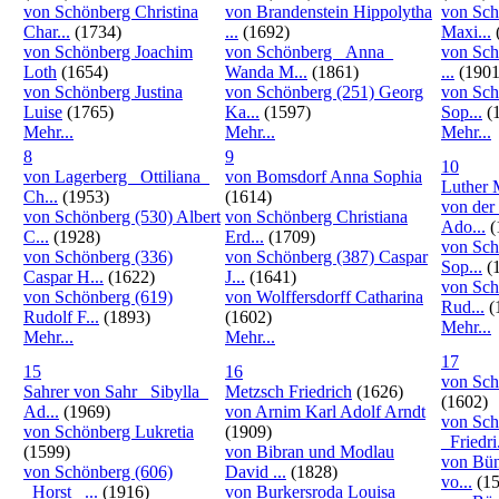
von Schönberg Christina
von Brandenstein Hippolytha
von Sch
Char...
(1734)
...
(1692)
Maxi...
von Schönberg Joachim
von Schönberg _Anna_
von Sch
Loth
(1654)
Wanda M...
(1861)
...
(1901
von Schönberg Justina
von Schönberg (251) Georg
von Sch
Luise
(1765)
Ka...
(1597)
Sop...
(
Mehr...
Mehr...
Mehr...
8
9
10
von Lagerberg _Ottiliana_
von Bomsdorf Anna Sophia
Luther 
Ch...
(1953)
(1614)
von der
von Schönberg (530) Albert
von Schönberg Christiana
Ado...
(
C...
(1928)
Erd...
(1709)
von Sch
von Schönberg (336)
von Schönberg (387) Caspar
Sop...
(
Caspar H...
(1622)
J...
(1641)
von Sch
von Schönberg (619)
von Wolffersdorff Catharina
Rud...
(
Rudolf F...
(1893)
(1602)
Mehr...
Mehr...
Mehr...
17
15
16
von Sch
Sahrer von Sahr _Sibylla_
Metzsch Friedrich
(1626)
(1602)
Ad...
(1969)
von Arnim Karl Adolf Arndt
von Sch
von Schönberg Lukretia
(1909)
_Friedri.
(1599)
von Bibran und Modlau
von Bün
von Schönberg (606)
David ...
(1828)
vo...
(15
_Horst_ ...
(1916)
von Burkersroda Louisa