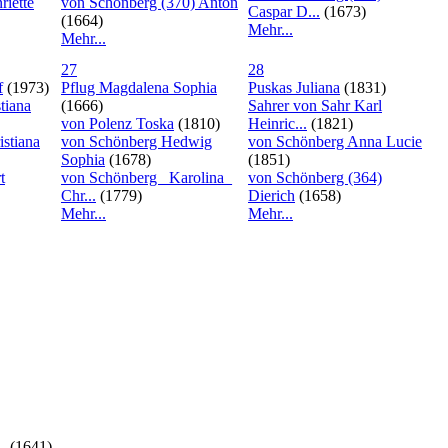
iette
von Schönberg (370) Anton
Caspar D...
(1673)
(1664)
Mehr...
Mehr...
27
28
f
(1973)
Pflug Magdalena Sophia
Puskas Juliana
(1831)
tiana
(1666)
Sahrer von Sahr Karl
von Polenz Toska
(1810)
Heinric...
(1821)
stiana
von Schönberg Hedwig
von Schönberg Anna Lucie
Sophia
(1678)
(1851)
t
von Schönberg _Karolina_
von Schönberg (364)
Chr...
(1779)
Dierich
(1658)
Mehr...
Mehr...
.
(1641)