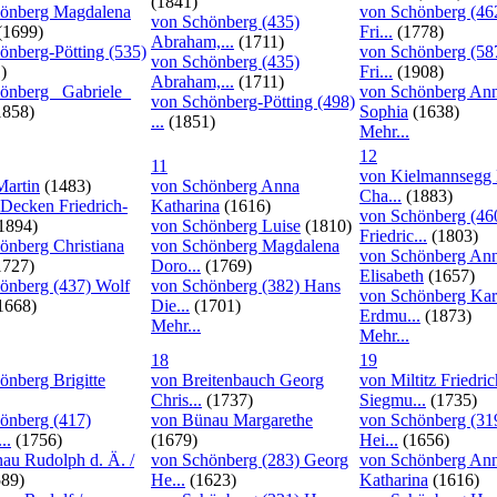
(1841)
önberg Magdalena
von Schönberg (4
von Schönberg (435)
(1699)
Fri...
(1778)
Abraham,...
(1711)
önberg-Pötting (535)
von Schönberg (58
von Schönberg (435)
)
Fri...
(1908)
Abraham,...
(1711)
önberg _Gabriele_
von Schönberg An
von Schönberg-Pötting (498)
1858)
Sophia
(1638)
...
(1851)
Mehr...
12
11
von Kielmannsegg 
Martin
(1483)
von Schönberg Anna
Cha...
(1883)
 Decken Friedrich-
Katharina
(1616)
von Schönberg (46
1894)
von Schönberg Luise
(1810)
Friedric...
(1803)
önberg Christiana
von Schönberg Magdalena
von Schönberg An
1727)
Doro...
(1769)
Elisabeth
(1657)
önberg (437) Wolf
von Schönberg (382) Hans
von Schönberg Kar
1668)
Die...
(1701)
Erdmu...
(1873)
Mehr...
Mehr...
18
19
önberg Brigitte
von Breitenbauch Georg
von Miltitz Friedric
Chris...
(1737)
Siegmu...
(1735)
önberg (417)
von Bünau Margarethe
von Schönberg (31
..
(1756)
(1679)
Hei...
(1656)
au Rudolph d. Ä. /
von Schönberg (283) Georg
von Schönberg An
89)
He...
(1623)
Katharina
(1616)