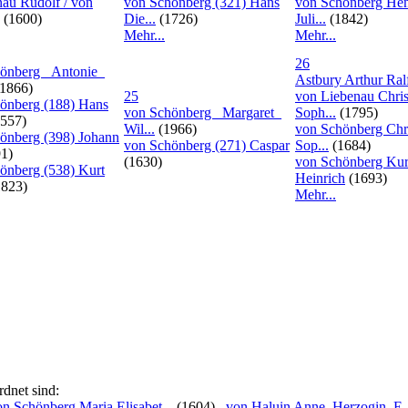
au Rudolf / von
von Schönberg (321) Hans
von Schönberg Henr
(1600)
Die...
(1726)
Juli...
(1842)
Mehr...
Mehr...
26
önberg _Antonie_
Astbury Arthur Ral
1866)
25
von Liebenau Chris
önberg (188) Hans
von Schönberg _Margaret_
Soph...
(1795)
557)
Wil...
(1966)
von Schönberg Chri
önberg (398) Johann
von Schönberg (271) Caspar
Sop...
(1684)
1)
(1630)
von Schönberg Kur
önberg (538) Kurt
Heinrich
(1693)
823)
Mehr...
rdnet sind:
on Schönberg Maria Elisabet...
(1604)
von Haluin Anne, Herzogin, E..