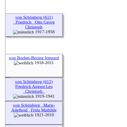
von Schönberg (611)
_Friedrich_ Otto Georg
Christoph
1917-1958
von Boehm-Bezing Irmgard
1918-2011
von Schönberg (612)
Friedrich August Leo
_Christoph_
1919-1941
von Schönberg _Marie-
Adelheid_ Frida Mathilde
1921-2010