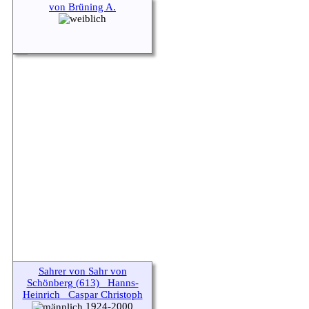
von Brüning A.
Sahrer von Sahr von
Schönberg (613) _Hanns-
Heinrich_ Caspar Christoph
1924-2000