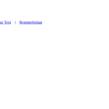
ur Text
|
Registerformat