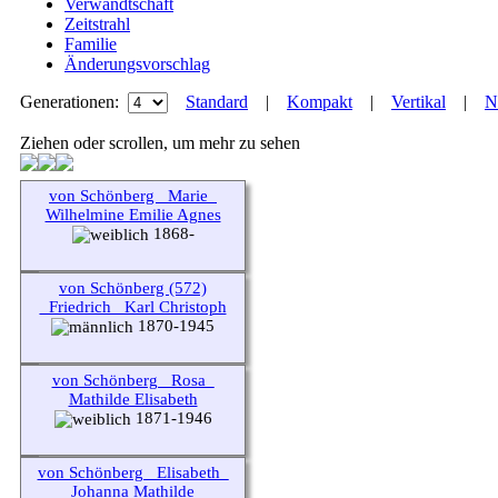
Verwandtschaft
Zeitstrahl
Familie
Änderungsvorschlag
Generationen:
Standard
|
Kompakt
|
Vertikal
|
N
Ziehen oder scrollen, um mehr zu sehen
von Schönberg _Marie_
Wilhelmine Emilie Agnes
1868-
von Schönberg (572)
_Friedrich_ Karl Christoph
1870-1945
von Schönberg _Rosa_
Mathilde Elisabeth
1871-1946
von Schönberg _Elisabeth_
Johanna Mathilde