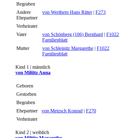
Begraben
Andere
von Werthern Hans Ritter
|
F273
Ehepartner
Verheiratet
Vater
von Schönberg (106) Bernhard
|
F1022
Familienblatt
Mutter
von Schleinitz Margarethe
|
F1022
Familienblatt
Kind 1 | männlich
von Miltitz Anna
Geboren
Gestorben
Begraben
Ehepartner
von Metzsch Konrad
|
F270
Verheiratet
Kind 2 | weiblich
von Miltitz Magarethe