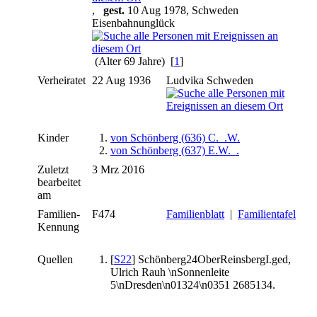
,
gest.
10 Aug 1978, Schweden
Eisenbahnunglück
(Alter 69 Jahre) [
1
]
Verheiratet
22 Aug 1936
Ludvika Schweden
Kinder
1.
von Schönberg (636) C._.W.
2.
von Schönberg (637) E.W._.
Zuletzt
3 Mrz 2016
bearbeitet
am
Familien-
F474
Familienblatt
|
Familientafel
Kennung
Quellen
[
S22
] Schönberg24OberReinsbergI.ged,
Ulrich Rauh \nSonnenleite
5\nDresden\n01324\n0351 2685134.