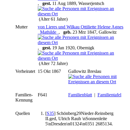
,
gest.
11 Aug 1889, Wasserjentsch
(Alter 61 Jahre)
Mutter
von Lieres und Wilkau Ottiliette Helene Agnes
_Mathilde_
,
geb.
23 Mrz 1847, Gallowitz
,
gest.
19 Jan 1920, Obernigk
(Alter 72 Jahre)
Verheiratet
15 Okt 1867
Gallowitz Breslau
Familien-
F641
Familienblatt
|
Familientafel
Kennung
Quellen
[
S35
] Schönberg29Nieder-Reinsberg
II.ged, Ulrich Rauh \nSonnenleite
5\nDresden\n01324\n0351 2685134.