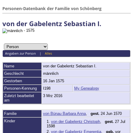
Personen-Datenbank der Familie von Schönberg
von der Gabelentz Sebastian I.
- 1575
Angaben zur Person
|
Alles
Name
von der Gabelentz
Sebastian I.
Geschlecht
männlich
Gestorben
16 Jan 1575
Personen-Kennung
I198
My Genealogy
Zuletzt bearbeitet
3 Mrz 2016
am
Familie
von Bünau Barbara Anna
,
gest.
24 Jun 1570
Kinder
1.
von der Gabelentz Christoph
,
gest.
27 Jul
1598
2.
von der Gabelentz Emerentia
,
geb.
vor