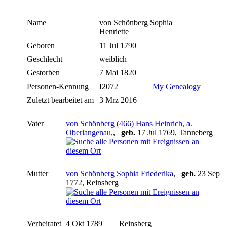
Name
von Schönberg
Sophia
Henriette
Geboren
11 Jul 1790
Geschlecht
weiblich
Gestorben
7 Mai 1820
Personen-Kennung
I2072
My Genealogy
Zuletzt bearbeitet am
3 Mrz 2016
Vater
von Schönberg (466) Hans Heinrich, a.
Oberlangenau,
,
geb.
17 Jul 1769, Tanneberg
Mutter
von Schönberg Sophia Friederika
,
geb.
23 Sep
1772, Reinsberg
Verheiratet
4 Okt 1789
Reinsberg