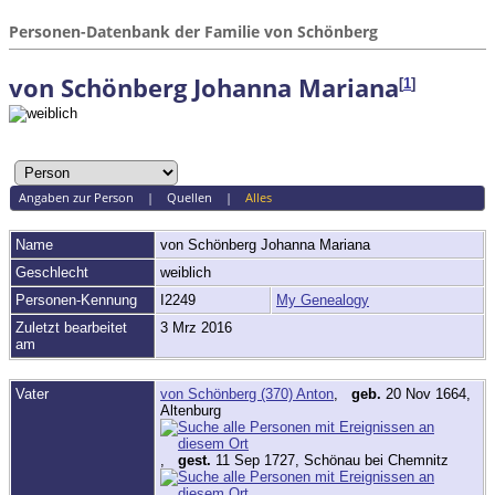
Personen-Datenbank der Familie von Schönberg
von Schönberg Johanna Mariana
[
1
]
Angaben zur Person
|
Quellen
|
Alles
Name
von Schönberg
Johanna Mariana
Geschlecht
weiblich
Personen-Kennung
I2249
My Genealogy
Zuletzt bearbeitet
3 Mrz 2016
am
Vater
von Schönberg (370) Anton
,
geb.
20 Nov 1664,
Altenburg
,
gest.
11 Sep 1727, Schönau bei Chemnitz