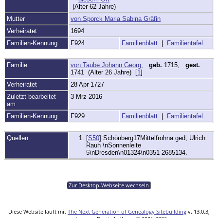
(Alter 62 Jahre)
Mutter
von Sporck Maria Sabina Gräfin
Verheiratet
1694
Familien-Kennung
F924
Familienblatt
|
Familientafel
Familie
von Taube Johann Georg
,
geb.
1715,
gest.
1741 (Alter 26 Jahre) [
1
]
Verheiratet
28 Apr 1727
Zuletzt bearbeitet
3 Mrz 2016
am
Familien-Kennung
F929
Familienblatt
|
Familientafel
Quellen
[
S50
] Schönberg17Mittelfrohna.ged, Ulrich
Rauh \nSonnenleite
5\nDresden\n01324\n0351 2685134.
Zur Desktop-Webseite wechseln
Diese Website läuft mit
The Next Generation of Genealogy Sitebuilding
v. 13.0.3,