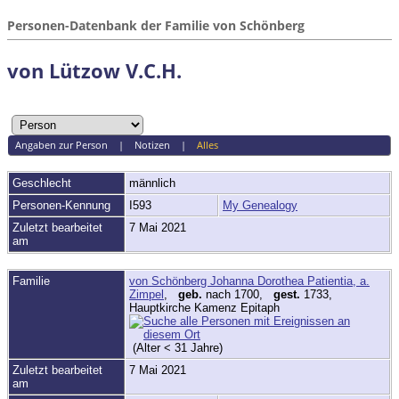
Personen-Datenbank der Familie von Schönberg
von Lützow V.C.H.
Angaben zur Person
|
Notizen
|
Alles
Geschlecht
männlich
Personen-Kennung
I593
My Genealogy
Zuletzt bearbeitet
7 Mai 2021
am
Familie
von Schönberg Johanna Dorothea Patientia, a.
Zimpel
,
geb.
nach 1700,
gest.
1733,
Hauptkirche Kamenz Epitaph
(Alter < 31 Jahre)
Zuletzt bearbeitet
7 Mai 2021
am