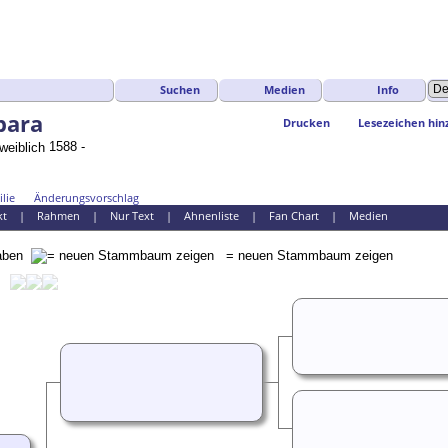
Suchen
Medien
Info
bara
Drucken
Lesezeichen hin
1588 -
lie
Änderungsvorschlag
kt
|
Rahmen
|
Nur Text
|
Ahnenliste
|
Fan Chart
|
Medien
gaben
= neuen Stammbaum zeigen