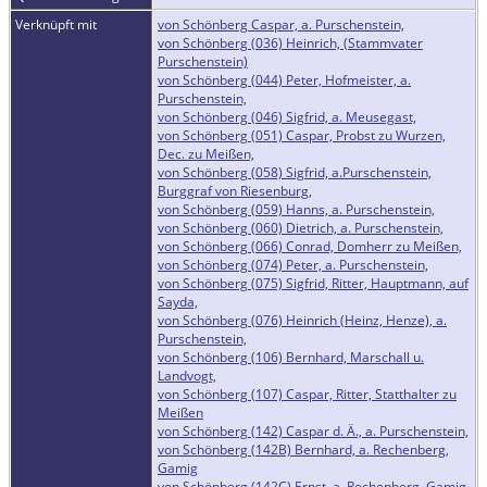
Verknüpft mit
von Schönberg Caspar, a. Purschenstein,
von Schönberg (036) Heinrich, (Stammvater
Purschenstein)
von Schönberg (044) Peter, Hofmeister, a.
Purschenstein,
von Schönberg (046) Sigfrid, a. Meusegast,
von Schönberg (051) Caspar, Probst zu Wurzen,
Dec. zu Meißen,
von Schönberg (058) Sigfrid, a.Purschenstein,
Burggraf von Riesenburg,
von Schönberg (059) Hanns, a. Purschenstein,
von Schönberg (060) Dietrich, a. Purschenstein,
von Schönberg (066) Conrad, Domherr zu Meißen,
von Schönberg (074) Peter, a. Purschenstein,
von Schönberg (075) Sigfrid, Ritter, Hauptmann, auf
Sayda,
von Schönberg (076) Heinrich (Heinz, Henze), a.
Purschenstein,
von Schönberg (106) Bernhard, Marschall u.
Landvogt,
von Schönberg (107) Caspar, Ritter, Statthalter zu
Meißen
von Schönberg (142) Caspar d. Ä., a. Purschenstein,
von Schönberg (142B) Bernhard, a. Rechenberg,
Gamig
von Schönberg (142C) Ernst, a. Rechenberg, Gamig