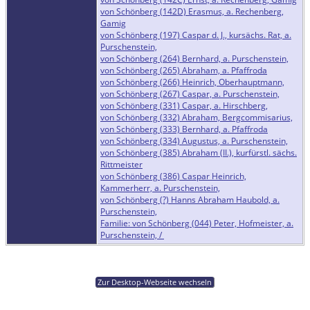
von Schönberg (142D) Erasmus, a. Rechenberg,
Gamig
von Schönberg (197) Caspar d. J., kursächs. Rat, a.
Purschenstein,
von Schönberg (264) Bernhard, a. Purschenstein,
von Schönberg (265) Abraham, a. Pfaffroda
von Schönberg (266) Heinrich, Oberhauptmann,
von Schönberg (267) Caspar, a. Purschenstein,
von Schönberg (331) Caspar, a. Hirschberg,
von Schönberg (332) Abraham, Bergcommisarius,
von Schönberg (333) Bernhard, a. Pfaffroda
von Schönberg (334) Augustus, a. Purschenstein,
von Schönberg (385) Abraham (II.), kurfürstl. sächs.
Rittmeister
von Schönberg (386) Caspar Heinrich,
Kammerherr, a. Purschenstein,
von Schönberg (?) Hanns Abraham Haubold, a.
Purschenstein,
Familie: von Schönberg (044) Peter, Hofmeister, a.
Purschenstein, /
Zur Desktop-Webseite wechseln