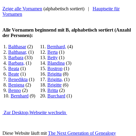
Zeige alle Vornamen
(alphabetisch sortiert) |
Hauptseite für
Vornamen
Alle Vornamen beginnend mit B, alphabetisch sortiert (Anzahl
der Personen):
1.
Balthasar
(2)
11.
Bernhard,
(4)
2.
Balthasar,
(1)
12.
Berta
(1)
3.
Barbara
(33)
13.
Betty
(1)
4.
Barbara,
(1)
14.
Blandina
(3)
5.
Beata
(1)
15.
Bostrop
(1)
6.
Beate
(1)
16.
Brigitta
(8)
7.
Benedikta
(1)
17.
Brigitta,
(1)
8.
Benigna
(2)
18.
Brigitte
(6)
9.
Benno
(2)
19.
Britta
(2)
10.
Bernhard
(9)
20.
Burchard
(1)
Zur Desktop-Webseite wechseln
Diese Website läuft mit
The Next Generation of Genealogy