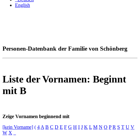
English
Personen-Datenbank der Familie von Schönberg
Liste der Vornamen: Beginnt
mit B
Zeige Vornamen beginnend mit
[kein Vorname]
(
4
A
B
C
D
E
F
G
H
I
J
K
L
M
N
O
P
R
S
T
U
V
W
X
_