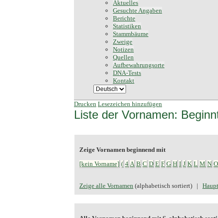
Aktuelles
Gesuchte Angaben
Berichte
Statistiken
Stammbäume
Zweige
Notizen
Quellen
Aufbewahrungsorte
DNA-Tests
Kontakt
Drucken
Lesezeichen hinzufügen
Liste der Vornamen: Beginn
Zeige Vornamen beginnend mit
[kein Vorname]
(
4
A
B
C
D
E
F
G
H
I
J
K
L
M
N
O
Zeige alle Vornamen
(alphabetisch sortiert) |
Haupt