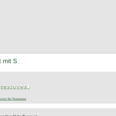
t mit S
P
R
S
T
U
V
W
X
_
seite für Vornamen