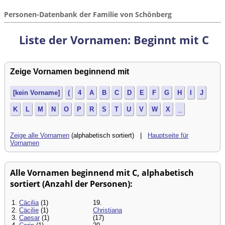
Personen-Datenbank der Familie von Schönberg
Liste der Vornamen: Beginnt mit C
Zeige Vornamen beginnend mit
[kein Vorname]
(
4
A
B
C
D
E
F
G
H
I
J
K
L
M
N
O
P
R
S
T
U
V
W
X
_
Zeige alle Vornamen
(alphabetisch sortiert) |
Hauptseite für
Vornamen
Alle Vornamen beginnend mit C, alphabetisch
sortiert (Anzahl der Personen):
1.
Cäcilia
(1)
19.
2.
Cäcilie
(1)
Christiana
3.
Caesar
(1)
(17)