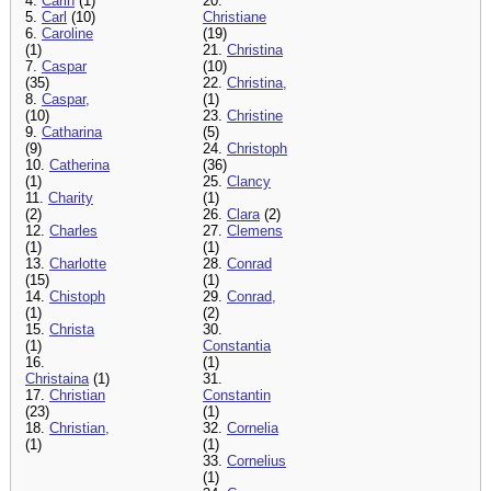
4.
Carin
(1)
20.
5.
Carl
(10)
Christiane
6.
Caroline
(19)
(1)
21.
Christina
7.
Caspar
(10)
(35)
22.
Christina,
8.
Caspar,
(1)
(10)
23.
Christine
9.
Catharina
(5)
(9)
24.
Christoph
10.
Catherina
(36)
(1)
25.
Clancy
11.
Charity
(1)
(2)
26.
Clara
(2)
12.
Charles
27.
Clemens
(1)
(1)
13.
Charlotte
28.
Conrad
(15)
(1)
14.
Chistoph
29.
Conrad,
(1)
(2)
15.
Christa
30.
(1)
Constantia
16.
(1)
Christaina
(1)
31.
17.
Christian
Constantin
(23)
(1)
18.
Christian,
32.
Cornelia
(1)
(1)
33.
Cornelius
(1)