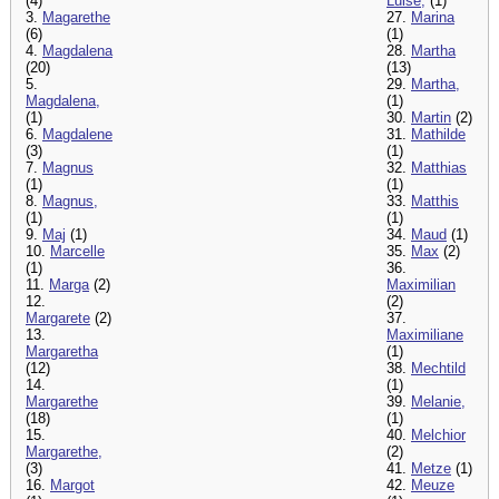
(4)
Luise,
(1)
3.
Magarethe
27.
Marina
(6)
(1)
4.
Magdalena
28.
Martha
(20)
(13)
5.
29.
Martha,
Magdalena,
(1)
(1)
30.
Martin
(2)
6.
Magdalene
31.
Mathilde
(3)
(1)
7.
Magnus
32.
Matthias
(1)
(1)
8.
Magnus,
33.
Matthis
(1)
(1)
9.
Maj
(1)
34.
Maud
(1)
10.
Marcelle
35.
Max
(2)
(1)
36.
11.
Marga
(2)
Maximilian
12.
(2)
Margarete
(2)
37.
13.
Maximiliane
Margaretha
(1)
(12)
38.
Mechtild
14.
(1)
Margarethe
39.
Melanie,
(18)
(1)
15.
40.
Melchior
Margarethe,
(2)
(3)
41.
Metze
(1)
16.
Margot
42.
Meuze