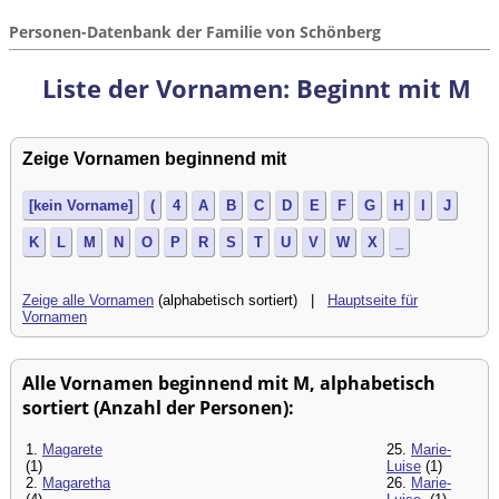
Personen-Datenbank der Familie von Schönberg
Liste der Vornamen: Beginnt mit M
Zeige Vornamen beginnend mit
[kein Vorname]
(
4
A
B
C
D
E
F
G
H
I
J
K
L
M
N
O
P
R
S
T
U
V
W
X
_
Zeige alle Vornamen
(alphabetisch sortiert) |
Hauptseite für
Vornamen
Alle Vornamen beginnend mit M, alphabetisch
sortiert (Anzahl der Personen):
1.
Magarete
25.
Marie-
(1)
Luise
(1)
2.
Magaretha
26.
Marie-