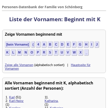
Personen-Datenbank der Familie von Schönberg
Liste der Vornamen: Beginnt mit K
Zeige Vornamen beginnend mit
[kein Vorname]
(
4
A
B
C
D
E
F
G
H
I
J
K
L
M
N
O
P
R
S
T
U
V
W
X
_
Zeige alle Vornamen
(alphabetisch sortiert) |
Hauptseite für
Vornamen
Alle Vornamen beginnend mit K, alphabetisch
sortiert (Anzahl der Personen):
1.
Karl
(51)
11.
2.
Karl-Heinz
Katharina,
(1)
(1)