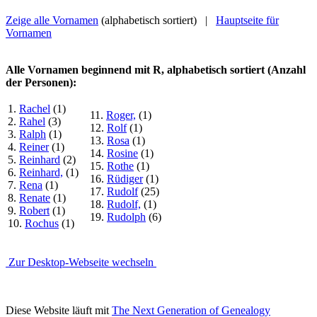
Zeige alle Vornamen
(alphabetisch sortiert) |
Hauptseite für
Vornamen
Alle Vornamen beginnend mit R, alphabetisch sortiert (Anzahl
der Personen):
1.
Rachel
(1)
11.
Roger,
(1)
2.
Rahel
(3)
12.
Rolf
(1)
3.
Ralph
(1)
13.
Rosa
(1)
4.
Reiner
(1)
14.
Rosine
(1)
5.
Reinhard
(2)
15.
Rothe
(1)
6.
Reinhard,
(1)
16.
Rüdiger
(1)
7.
Rena
(1)
17.
Rudolf
(25)
8.
Renate
(1)
18.
Rudolf,
(1)
9.
Robert
(1)
19.
Rudolph
(6)
10.
Rochus
(1)
Zur Desktop-Webseite wechseln
Diese Website läuft mit
The Next Generation of Genealogy